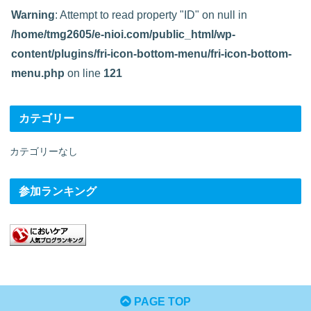
Warning
: Attempt to read property "ID" on null in
/home/tmg2605/e-nioi.com/public_html/wp-
content/plugins/fri-icon-bottom-menu/fri-icon-bottom-
menu.php
on line
121
カテゴリー
カテゴリーなし
参加ランキング
PAGE TOP